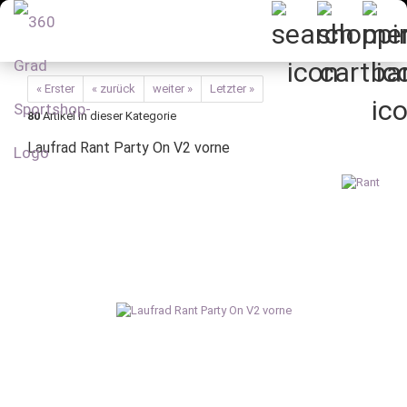
« Erster
« zurück
weiter »
Letzter »
80
Artikel in dieser Kategorie
Laufrad Rant Party On V2 vorne