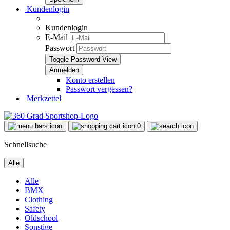
Kundenlogin
Kundenlogin
E-Mail
Passwort
Toggle Password View
Konto erstellen
Passwort vergessen?
Merkzettel
0
Schnellsuche
Alle
Alle
BMX
Clothing
Safety
Oldschool
Sonstige