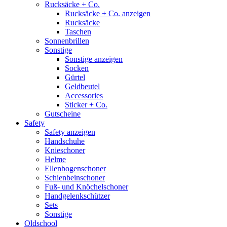
Rucksäcke + Co.
Rucksäcke + Co. anzeigen
Rucksäcke
Taschen
Sonnenbrillen
Sonstige
Sonstige anzeigen
Socken
Gürtel
Geldbeutel
Accessories
Sticker + Co.
Gutscheine
Safety
Safety anzeigen
Handschuhe
Knieschoner
Helme
Ellenbogenschoner
Schienbeinschoner
Fuß- und Knöchelschoner
Handgelenkschützer
Sets
Sonstige
Oldschool